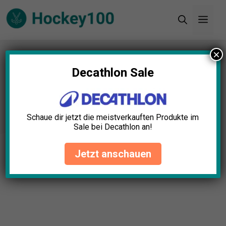
Zum
Men
Inhalt
springen
×
🗺️ Sitemap
Decathlon Sale
Schaue dir jetzt die meistverkauften Produkte im
Sale bei Decathlon an!
Jetzt anschauen
Startseite
»
🗺️ Sitemap