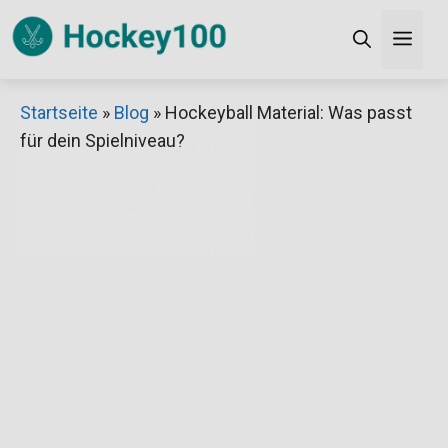
Zum
Men
Inhalt
springen
×
Startseite
»
Blog
»
Hockeyball Material: Was passt
für dein Spielniveau?
Decathlon Sale
Schaue dir jetzt die meistverkauften Produkte im
Sale bei Decathlon an!
Jetzt anschauen