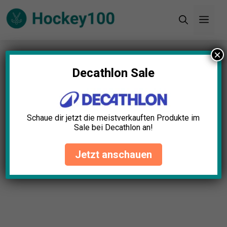
Zum
Men
Inhalt
springen
×
Startseite
»
Blog
Decathlon Sale
Schaue dir jetzt die meistverkauften Produkte im
Sale bei Decathlon an!
Jetzt anschauen