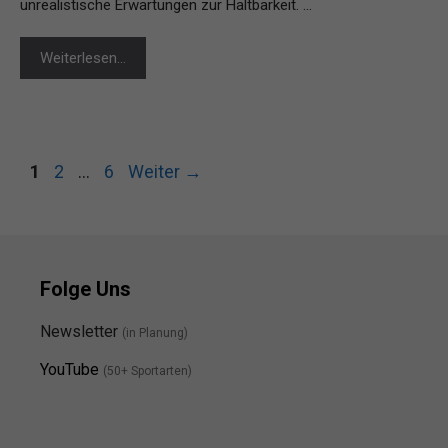
unrealistische Erwartungen zur Haltbarkeit. …
Weiterlesen…
Seite
Seite
Seite
1
2
…
6
Weiter
→
Folge Uns
Newsletter
(in Planung)
YouTube
(50+ Sportarten)