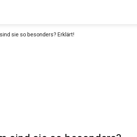
nd sie so besonders? Erklärt!
Decathlon Sale
aue dir jetzt die meistverkauften Produkte im Sale bei Decathlon
Jetzt anschauen