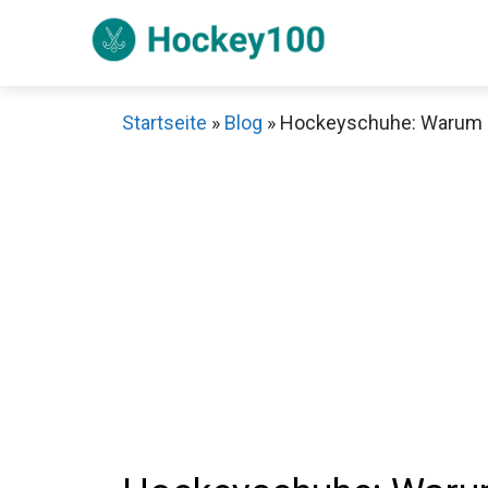
Zum
Inhalt
springen
Startseite
»
Blog
»
Hockeyschuhe: Warum si
Sch