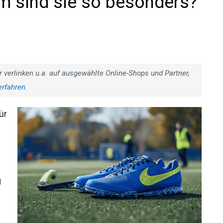
 sind sie so besonders?
r verlinken u.a. auf ausgewählte Online-Shops und Partner,
erfahren
.
ür
g