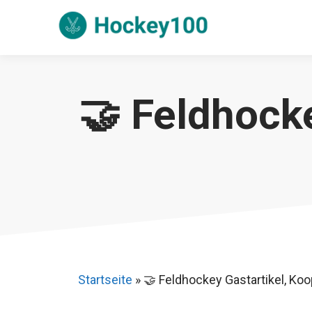
Zum
Inhalt
springen
🤝 Feldhock
Startseite
»
🤝 Feldhockey Gastartikel, Koo