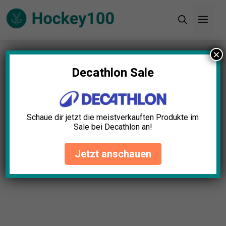
Zum
Men
Inhalt
springen
×
Startseite
»
Blog
»
Feldhockeyschuhe Premium
Test: Die 5 besten (Bestenliste)
Decathlon Sale
Schaue dir jetzt die meistverkauften Produkte im
Sale bei Decathlon an!
Jetzt anschauen