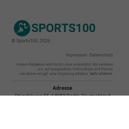
© Sports100,
2026
Impressum
Datenschutz
Unsere Redaktion wird durch Leser unterstützt. Wir verlinken
u.a. auf ausgewählte Online-Shops und Partner,
von denen wir ggf. eine Vergütung erhalten.
Mehr erfahren.
Adresse
Stendelweg 55, 14052 Berlin, Deutschland