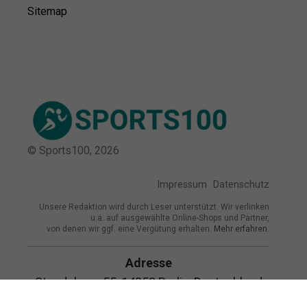
Sitemap
© Sports100,
2026
Impressum
Datenschutz
Unsere Redaktion wird durch Leser unterstützt. Wir verlinken
u.a. auf ausgewählte Online-Shops und Partner,
von denen wir ggf. eine Vergütung erhalten.
Mehr erfahren.
Adresse
Stendelweg 55, 14052 Berlin, Deutschland