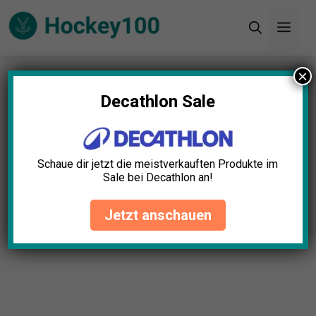
Zum
Men
Inhalt
springen
×
Startseite
»
Blog
»
Mobiles Hockeytor Test: Die 5
besten (Bestenliste)
Decathlon Sale
Schaue dir jetzt die meistverkauften Produkte im
Sale bei Decathlon an!
Jetzt anschauen