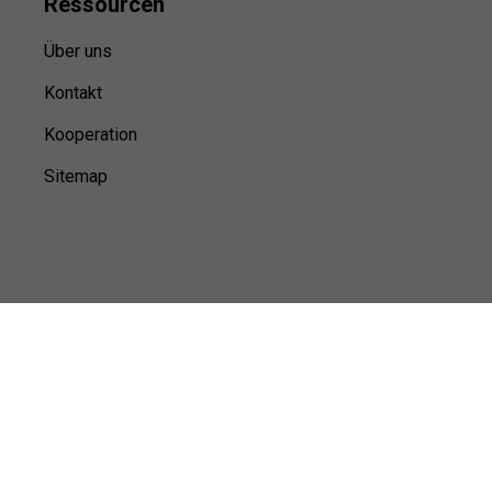
Ressource
n
Über uns
Kontakt
Kooperation
Sitemap
© Sports100,
2026
Impressum
Datenschutz
Unsere Redaktion wird durch Leser unterstützt. Wir verlinken