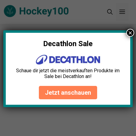
Zum
Men
Inhalt
springen
×
Startseite
»
Blog
»
Hockeytor Netz Test: Die 10
besten (Bestenliste)
Decathlon Sale
Schaue dir jetzt die meistverkauften Produkte im
Sale bei Decathlon an!
Jetzt anschauen