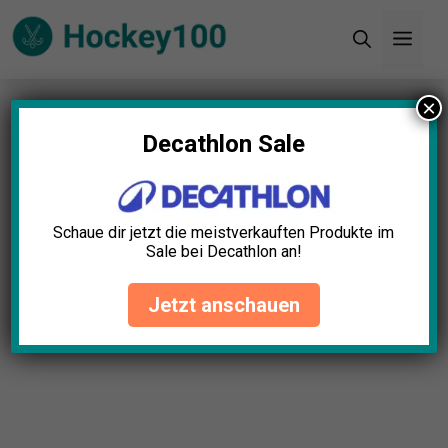
Zum
Men
Inhalt
springen
×
Startseite
»
Blog
»
Lohnt sich ein Hockeyhelm mit
Visier? Vorteile & Tipps
Decathlon Sale
Schaue dir jetzt die meistverkauften Produkte im
Sale bei Decathlon an!
Jetzt anschauen