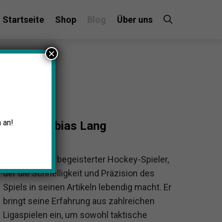
Startseite
Shop
Blog
Über uns
×
 an!
Tobias Lang
Tobias ist ein begeisterter Hockey-Spieler,
der die Schnelligkeit und Präzision des
Spiels in seinen Artikeln lebendig macht. Er
bringt seine Erfahrung aus zahlreichen
Ligaspielen ein, um sowohl taktische