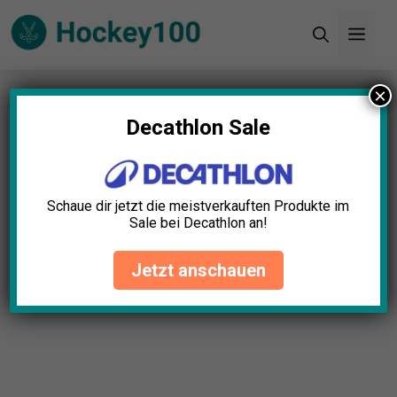
Zum
Men
Inhalt
springen
×
Startseite
»
Blog
»
Schienbeinschoner: Warum sie
beim Sport unverzichtbar sind!
Decathlon Sale
Schaue dir jetzt die meistverkauften Produkte im
Sale bei Decathlon an!
Jetzt anschauen