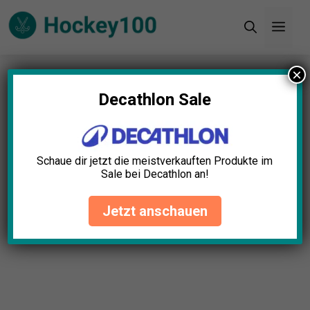
Zum
Men
Inhalt
springen
×
Startseite
»
Blog
»
Knieschützer Goalie Test: Die
11 besten (Bestenliste)
Decathlon Sale
Schaue dir jetzt die meistverkauften Produkte im
Sale bei Decathlon an!
Jetzt anschauen