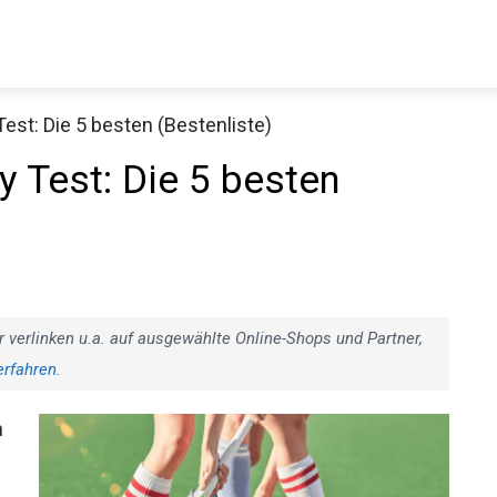
est: Die 5 besten (Bestenliste)
Decathlon Sale
y Test: Die 5 besten
aue dir jetzt die meistverkauften Produkte im Sale bei Decathlon
Jetzt anschauen
r verlinken u.a. auf ausgewählte Online-Shops und Partner,
erfahren
.
n