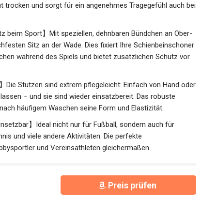
ie Haut trocken und sorgt für ein angenehmes Tragegefühl
tz beim Sport】Mit speziellen, dehnbaren Bündchen an
 rutschfesten Sitz an der Wade. Dies fixiert Ihre
ert lästiges Verrutschen während des Spiels und bietet
.
】Die Stutzen sind extrem pflegeleicht: Einfach von Hand
knen lassen – und sie sind wieder einsatzbereit. Das
hält auch nach häufigem Waschen seine Form und Elastizität.
insetzbar】Ideal nicht nur für Fußball, sondern auch für
nis und viele andere Aktivitäten. Die perfekte
bbysportler und Vereinsathleten gleichermaßen.
Preis prüfen