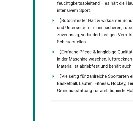
und feuchtigkeitsableitend – es hält d
auch bei intensivem Sport.
【Rutschfester Halt & wirksamer Schu
Ober- und Unterseite für einen sicheren,
Schienbeinschoner zuverlässig, verhind
zusätzlichen Schutz vor Scheuerstellen
【Einfache Pflege & langlebige Qualität
oder in der Maschine waschen, lufttroc
robuste Material ist abriebfest und be
【Vielseitig für zahlreiche Sportarten e
Basketball, Laufen, Fitness, Hockey, Ten
Grundausstattung für ambitionierte Ho