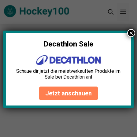
Zum
Men
Inhalt
springen
×
Startseite
»
Blog
»
Schutzweste Feldhockey Test:
Die 4 besten (Bestenliste)
Decathlon Sale
Schaue dir jetzt die meistverkauften Produkte im
Sale bei Decathlon an!
Jetzt anschauen