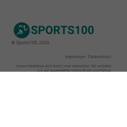
© Sports100,
2026
Impressum
Datenschutz
Unsere Redaktion wird durch Leser unterstützt. Wir verlinken
u.a. auf ausgewählte Online-Shops und Partner,
von denen wir ggf. eine Vergütung erhalten.
Mehr erfahren.
Adresse
Stendelweg 55, 14052 Berlin, Deutschland