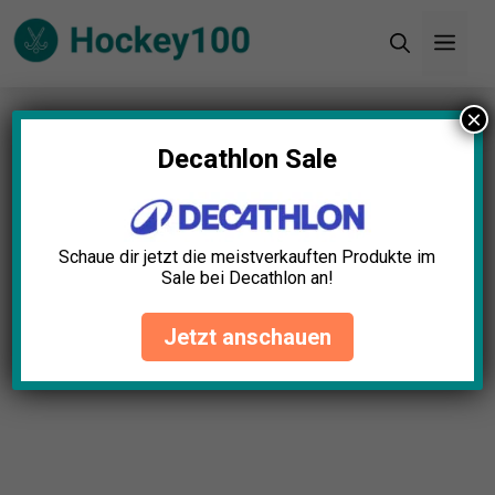
Zum
Men
Inhalt
springen
×
Startseite
»
Blog
»
Griffband Anti-Rutsch Test: Die
11 besten (Bestenliste)
Decathlon Sale
Schaue dir jetzt die meistverkauften Produkte im
Sale bei Decathlon an!
Jetzt anschauen