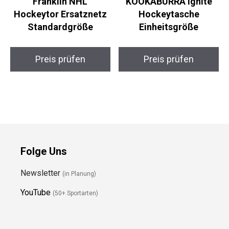
Franklin NHL
KOOKABURRA Ignite
Hockeytor Ersatznetz
Hockeytasche
Standardgröße
Einheitsgröße
Preis prüfen
Preis prüfen
Folge Uns
Newsletter
(in Planung)
YouTube
(50+ Sportarten)