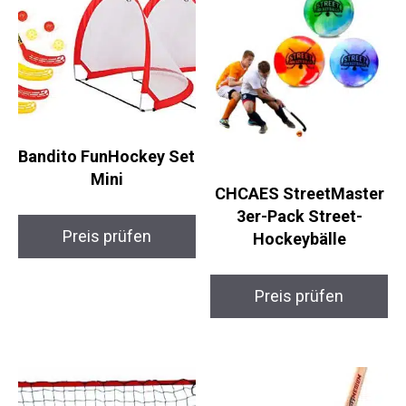
Bandito FunHockey Set
Mini
CHCAES StreetMaster
3er-Pack Street-
Preis prüfen
Hockeybälle
Preis prüfen