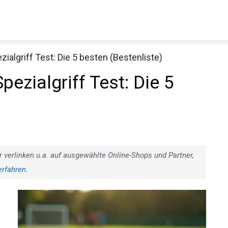
ialgriff Test: Die 5 besten (Bestenliste)
Decathlon Sale
ezialgriff Test: Die 5
aue dir jetzt die meistverkauften Produkte im Sale bei Decathlon
Jetzt anschauen
r verlinken u.a. auf ausgewählte Online-Shops und Partner,
erfahren
.