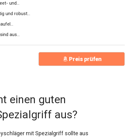
et- und...
g und robust...
ufel...
sind aus...
Preis prüfen
t einen guten
pezialgriff aus?
schläger mit Spezialgriff sollte aus