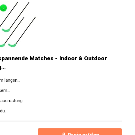
spannende Matches - Indoor & Outdoor
..
m langen...
sem...
ausrüstung...
du...
Preis prüfen