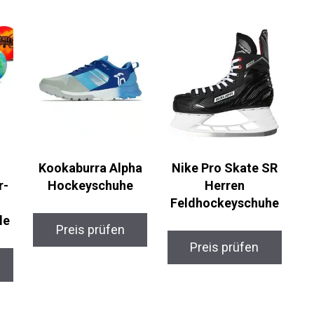
Kookaburra Alpha
Nike Pro Skate SR
-
Hockeyschuhe
Herren
Feldhockeyschuhe
le
Preis prüfen
Preis prüfen