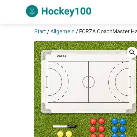
Zum
Inhalt
springen
Start
/
Allgemein
/ FORZA CoachMaster Han