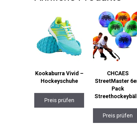
Kookaburra Vivid –
CHCAES
Hockeyschuhe
StreetMaster 6er
Pack
Streethockeybäl
Preis prüfen
Preis prüfen