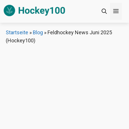
Zum
Men
Inhalt
springen
×
Startseite
»
Blog
»
Feldhockey News Juni 2025
(Hockey100)
Decathlon Sale
Schaue dir jetzt die meistverkauften Produkte im
Sale bei Decathlon an!
Jetzt anschauen