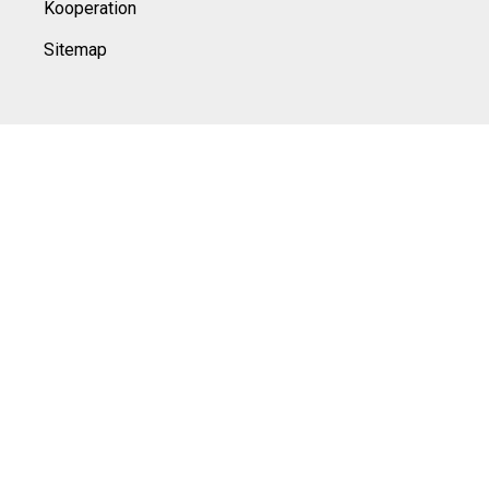
Kooperation
Sitemap
© Sports100,
2026
Impressum
Datenschutz
Unsere Redaktion wird durch Leser unterstützt. Wir verlinken
u.a. auf ausgewählte Online-Shops und Partner,
von denen wir ggf. eine Vergütung erhalten.
Mehr erfahren.
Adresse
Stendelweg 55, 14052 Berlin, Deutschland