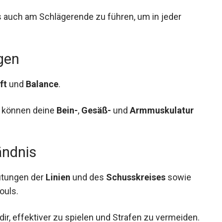
s auch am Schlägerende zu führen, um in jeder
gen
ft
und
Balance
.
können deine
Bein-
,
Gesäß-
und
Armmuskulatur
ändnis
utungen der
Linien
und des
Schusskreises
sowie
ouls.
 dir, effektiver zu spielen und Strafen zu