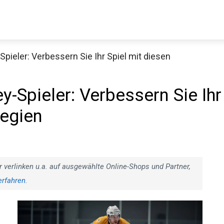
pieler: Verbessern Sie Ihr Spiel mit diesen
Decathlon Sale
y-Spieler: Verbessern Sie
trategien
aue dir jetzt die meistverkauften Produkte im Sale bei Decathlon
Jetzt anschauen
r verlinken u.a. auf ausgewählte Online-Shops und Partner,
erfahren
.