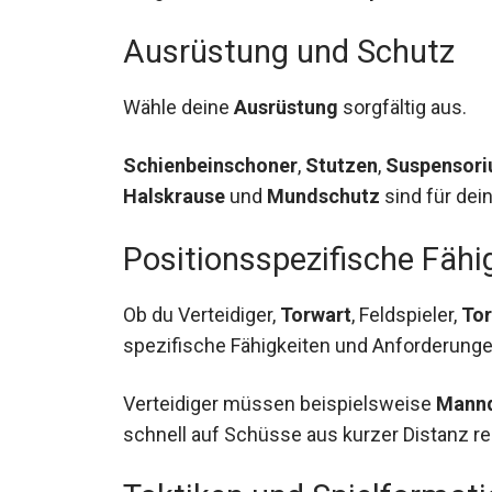
vermeiden.
Ausrüstung und Schutz
Wähle deine
Ausrüstung
sorgfältig aus.
Schienbeinschoner
,
Stutzen
,
Suspensor
Halskrause
und
Mundschutz
sind für dei
Positionsspezifische Fähi
Ob du Verteidiger,
Torwart
, Feldspieler,
Tor
spezifische Fähigkeiten und Anforderunge
Verteidiger müssen beispielsweise
Mann
schnell auf Schüsse aus kurzer Distanz r