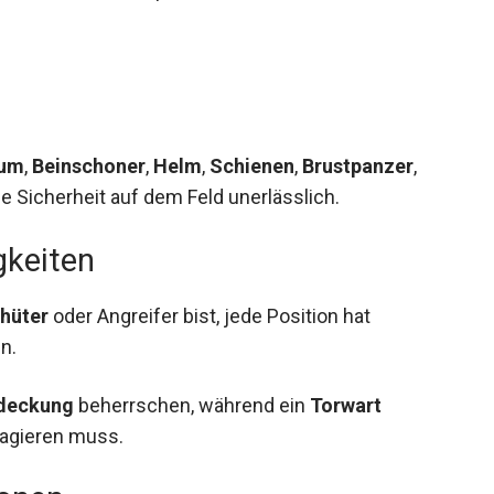
ium
,
Beinschoner
,
Helm
,
Schienen
,
Brustpanzer
,
ne Sicherheit auf dem Feld unerlässlich.
gkeiten
hüter
oder Angreifer bist, jede Position hat
n.
deckung
beherrschen, während ein
Torwart
eagieren muss.