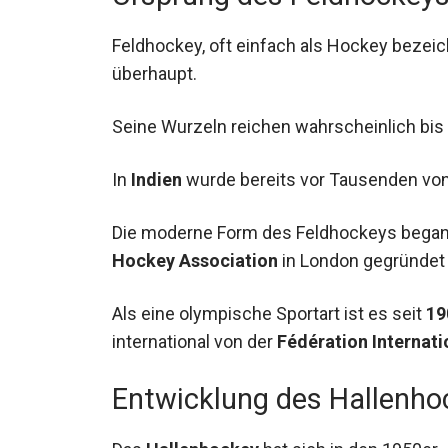
Feldhockey, oft einfach als Hockey bezeich
überhaupt.
Seine Wurzeln reichen wahrscheinlich bis 
In
Indien
wurde bereits vor Tausenden von
Die moderne Form des Feldhockeys begann 
Hockey Association
in London gegründet 
Als eine olympische Sportart ist es seit
19
wird international von der
Fédération Inte
Entwicklung des Hallenho
Das
Hallenhockey
hat sich in den 1950er 
entwickelt.