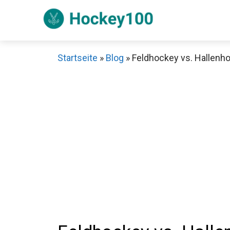
Zum
Inhalt
springen
Startseite
»
Blog
»
Feldhockey vs. Hallenho
Sch