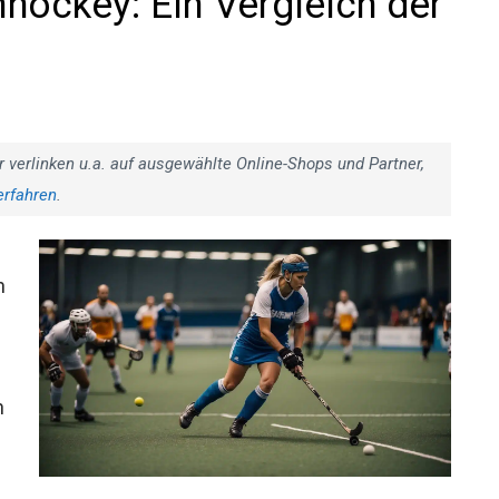
hockey: Ein Vergleich der
r verlinken u.a. auf ausgewählte Online-Shops und Partner,
erfahren
.
i
n
n