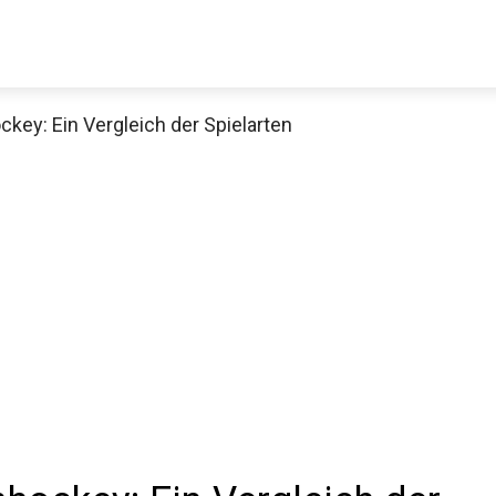
ckey: Ein Vergleich der Spielarten
Decathlon Sale
aue dir jetzt die meistverkauften Produkte im Sale bei Decathlon
Jetzt anschauen