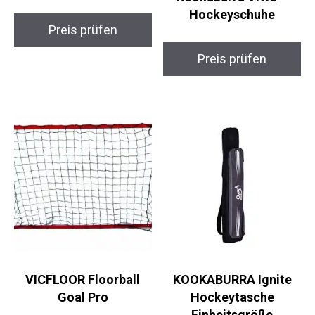
Bandito FunHockey
Set Mini
Kookaburra Vivid –
Hockeyschuhe
Preis prüfen
Preis prüfen