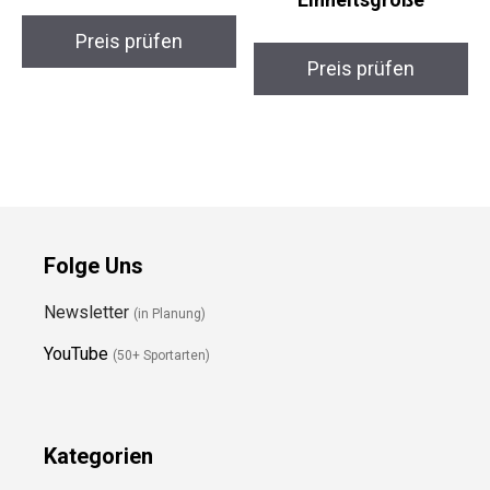
VICFLOOR Floorball
KOOKABURRA Ignite
Goal Pro
Hockeytasche
Einheitsgröße
Preis prüfen
Preis prüfen
Folge Uns
Newsletter
(in Planung)
YouTube
(50+ Sportarten)