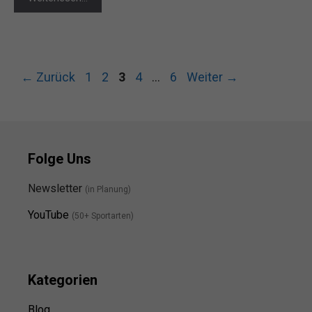
Seite
Seite
Seite
Seite
Seite
←
Zurück
1
2
3
4
…
6
Weiter
→
Folge Uns
Newsletter
(in Planung)
YouTube
(50+ Sportarten)
Kategorien
Blog