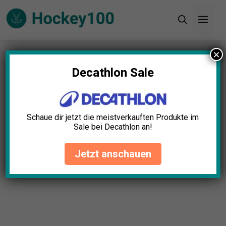
Zum
Men
Inhalt
springen
×
Startseite
»
Blog
»
Seite 3
Decathlon Sale
Schaue dir jetzt die meistverkauften Produkte im
Sale bei Decathlon an!
Jetzt anschauen